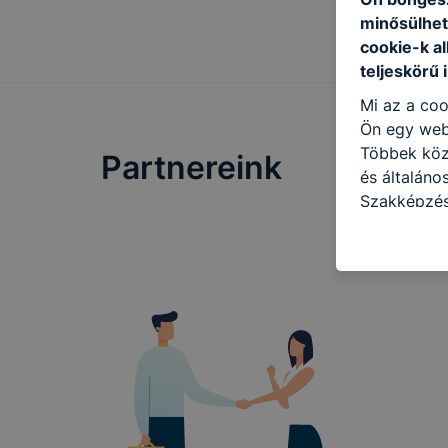
minősülhet
cookie-k a
teljeskörű 
Mi az a coo
Ön egy web
Többek közö
Partnereink
és általán
Szakképzés
a következő
használja Ö
látogatja, 
még jobb fe
fejlesztése
Minden mode
legtöbb bö
ezek általá
célja honl
lehetővé té