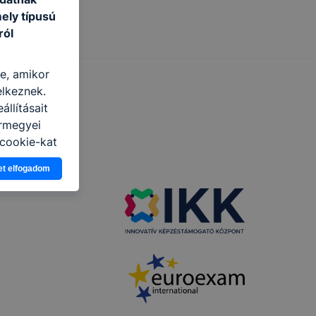
ely típusú
ról
re, amikor
elkeznek.
llításait
ármegyei
cookie-kat
ban, hogyan
et elfogadom
zeit
ítsunk Önnek
lap
-kat?
ztatását. A
kie-kat, de
ookie-k
 vagy
ése által