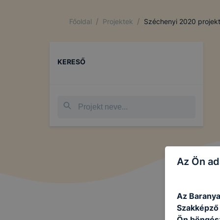
/
/
Főoldal
Projektek
Széchenyi 2020 projek
KERESŐ
Az Ön ad
Az Baranya
Szakképző I
Ön böngész