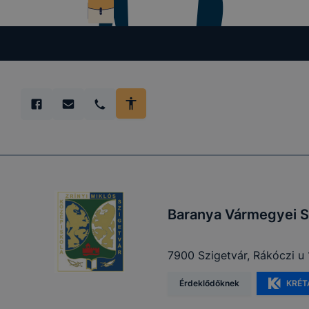
előfordulha
teljes körű
böngészőjé
Baranya Vármegyei S
7900 Szigetvár, Rákóczi u 
Érdeklődőknek
KRÉT