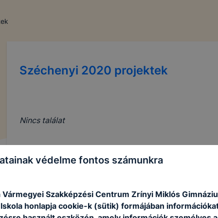
tek
Széchenyi 2020 projektek
Nincs találat
atainak védelme fontos számunkra
 Vármegyei Szakképzési Centrum Zrínyi Miklós Gimnázi
skola honlapja cookie-k (sütik) formájában információkat
ésre használt eszközén, amely információk személyes 