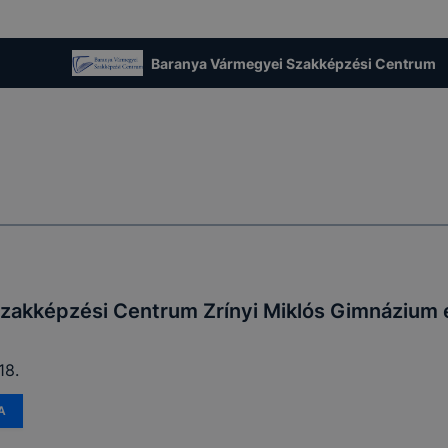
t, hogy felhasználóink nem lesznek képesek honlapunk fun
 használatára, vagy a honlap a tervezettől eltérően fog műk
ben.
Baranya Vármegyei Szakképzési Centrum
zakképzési Centrum Zrínyi Miklós Gimnázium 
18.
A