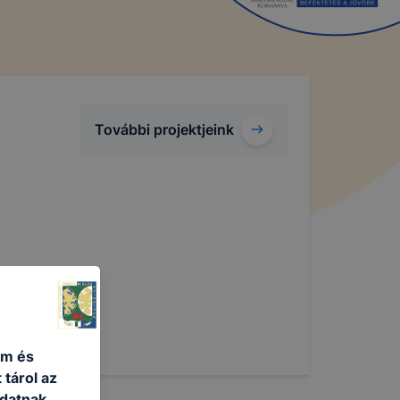
További projektjeink
um és
 tárol az
adatnak