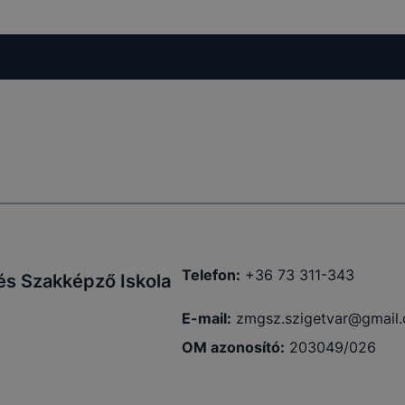
kcióinak
ödni
Telefon:
+36 73 311-343
és Szakképző Iskola
E-mail:
zmgsz.szigetvar@gmail
OM azonosító:
203049/026