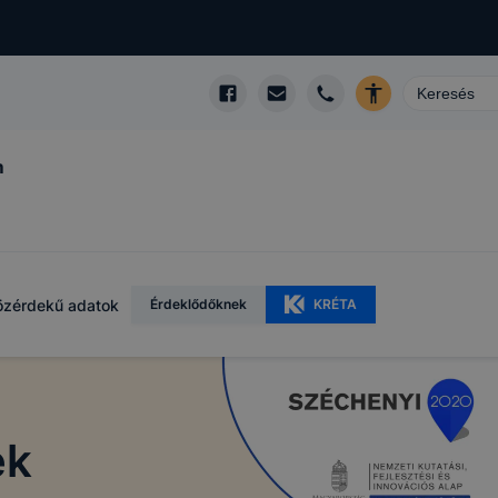
m
özérdekű adatok
Érdeklődőknek
KRÉTA
ek