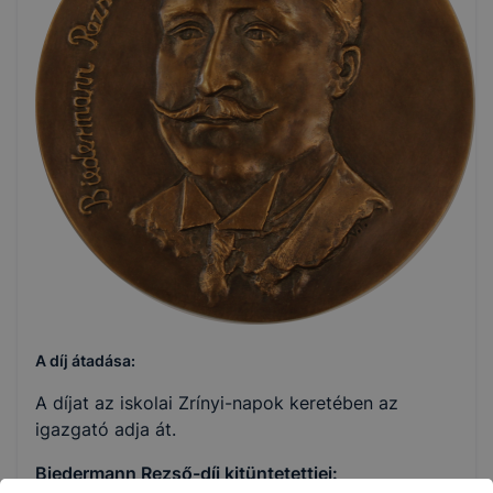
A díj átadása:
A díjat az iskolai Zrínyi-napok keretében az
igazgató adja át.
Biedermann Rezső-díj kitüntetettjei: