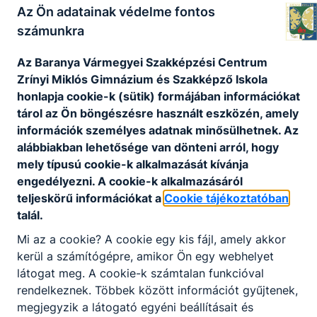
Az Ön adatainak védelme fontos
2024 - Salamon Ferenc
kép
számunkra
2023 - Andócsi János -
kép
2022 - Piros László -
kép
Az Baranya Vármegyei Szakképzési Centrum
2019 - Dr. Berecz János -
kép
Zrínyi Miklós Gimnázium és Szakképző Iskola
2018 - Boldizsár László -
kép
honlapja cookie-k (sütik) formájában információkat
2015 - Horváth Miklós -
kép
tárol az Ön böngészésre használt eszközén, amely
2014 - Györei József, Mátyás Gergő (A
információk személyes adatnak minősülhetnek. Az
tantestület többségi döntés alapján 2014-ben
alábbiakban lehetősége van dönteni arról, hogy
két díjat adományozott.)
mely típusú cookie-k alkalmazását kívánja
2013 - Riszt József -
kép
engedélyezni. A cookie-k alkalmazásáról
2011 - Barbara Scheel -
kép
teljeskörű információkat a
Cookie tájékoztatóban
2010 - Gráf Józsefné -
kép
talál.
2009 - Horváth László -
kép
Mi az a cookie? A cookie egy kis fájl, amely akkor
kerül a számítógépre, amikor Ön egy webhelyet
látogat meg. A cookie-k számtalan funkcióval
rendelkeznek. Többek között információt gyűjtenek,
turonyi Biedermann Rezső báró
megjegyzik a látogató egyéni beállításait és