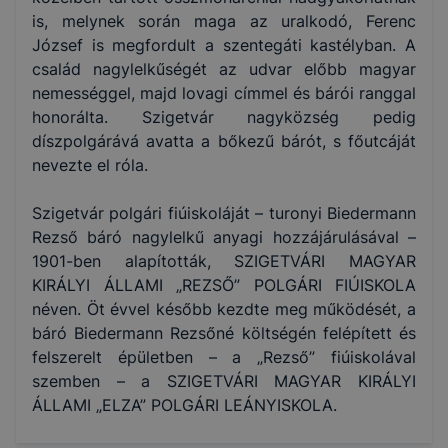
is, melynek során maga az uralkodó, Ferenc
József is megfordult a szentegáti kastélyban. A
család nagylelkűségét az udvar előbb magyar
nemességgel, majd lovagi címmel és bárói ranggal
honorálta. Szigetvár nagyközség pedig
díszpolgárává avatta a bőkezű bárót, s főutcáját
nevezte el róla.
Szigetvár polgári fiúiskoláját – turonyi Biedermann
Rezső báró nagylelkű anyagi hozzájárulásával –
1901-ben alapították, SZIGETVÁRI MAGYAR
KIRÁLYI ÁLLAMI „REZSŐ” POLGÁRI FIÚISKOLA
néven. Öt évvel később kezdte meg működését, a
báró Biedermann Rezsőné költségén felépített és
felszerelt épületben – a „Rezső” fiúiskolával
szemben – a SZIGETVÁRI MAGYAR KIRÁLYI
ÁLLAMI „ELZA” POLGÁRI LEÁNYISKOLA.