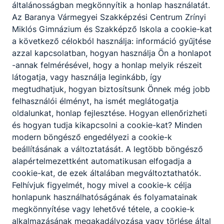
általánosságban megkönnyítik a honlap használatát.
(1854. Baden, Ausztria – 1938. Szentegát,
Az Baranya Vármegyei Szakképzési Centrum Zrínyi
Magyarország)
Miklós Gimnázium és Szakképző Iskola a cookie-kat
A Lajtán túlról érkezett Biedermannok a XIX.
a következő célokból használja: információ gyűjtése
század derekán jutottak a Szigetvár környékén
azzal kapcsolatban, hogyan használja Ön a honlapot
elterülő birtokaikhoz. Az új haza az öt Biedermann
-annak felmérésével, hogy a honlap melyik részeit
testvér közül Simonnak tetszett meg. Biedermann
látogatja, vagy használja leginkább, így
Simon a testvérektől a részeket megvásárolva
megtudhatjuk, hogyan biztosítsunk Önnek még jobb
Mozsgón telepedett le, s jól sáfárkodott az
felhasználói élményt, ha ismét meglátogatja
újonnan szerzett vagyonnal. Két fia közül Rezső a
oldalunkat, honlap fejlesztése. Hogyan ellenőrizheti
szentegáti rész örököseként a bárói ág
és hogyan tudja kikapcsolni a cookie-kat? Minden
megalapítója lett.
modern böngésző engedélyezi a cookie-k
beállításának a változtatását. A legtöbb böngésző
Biedermann Rezső gimnáziumi tanulmányai
alapértelmezettként automatikusan elfogadja a
befejezése után a magyaróvári gazdasági
cookie-kat, de ezek általában megváltoztathatók.
akadémián szerzett oklevelet. Bejárta egész
Felhívjuk figyelmét, hogy mivel a cookie-k célja
Európát. Utazásai során ismerte meg Berlinben,
honlapunk használhatóságának és folyamatainak
majd vette feleségül Bleichröder Elzát, akinek az
megkönnyítése vagy lehetővé tétele, a cookie-k
apja Bismarck kancellár szűk baráti köréhez
alkalmazásának megakadályozása vagy törlése által