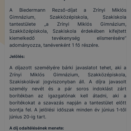
A Biedermann Rezső-díjat a Zrínyi Miklós
Gimnázium, Szakközépiskola, Szakiskola
tantestülete „a Zrínyi Miklós Gimnázium,
Szakközépiskola, Szakiskola érdekében kifejtett
kiemelkedő tevékenység elismerésére’’
adományozza, tanévenként 1 fő részére.
Jelölés:
A díjazott személyére bárki javaslatot tehet, aki a
Zrínyi Miklós Gimnázium, Szakközépiskola,
Szakiskolával jogviszonyban áll. A díjra javasolt
személy nevét és a pár soros indoklást zárt
borítékban az igazgatónak kell átadni, aki a
borítékokat a szavazás napján a tantestület előtt
bontja fel. A jelölési időszak minden év június 1-től
június 20-ig tart.
A díj odaítélésének menete: