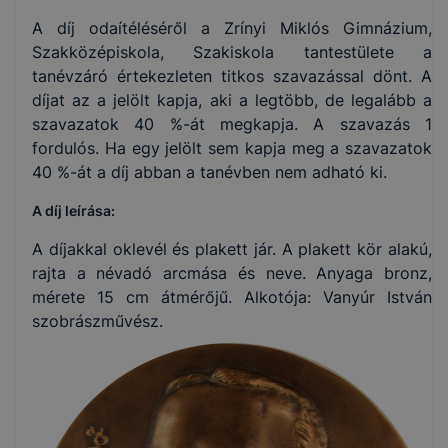
A díj odaítéléséről a Zrínyi Miklós Gimnázium,
Szakközépiskola, Szakiskola tantestülete a
tanévzáró értekezleten titkos szavazással dönt. A
díjat az a jelölt kapja, aki a legtöbb, de legalább a
szavazatok 40 %-át megkapja. A szavazás 1
fordulós. Ha egy jelölt sem kapja meg a szavazatok
40 %-át a díj abban a tanévben nem adható ki.
A díj leírása:
A díjakkal oklevél és plakett jár. A plakett kör alakú,
rajta a névadó arcmása és neve. Anyaga bronz,
mérete 15 cm átmérőjű. Alkotója: Vanyúr István
szobrászművész.