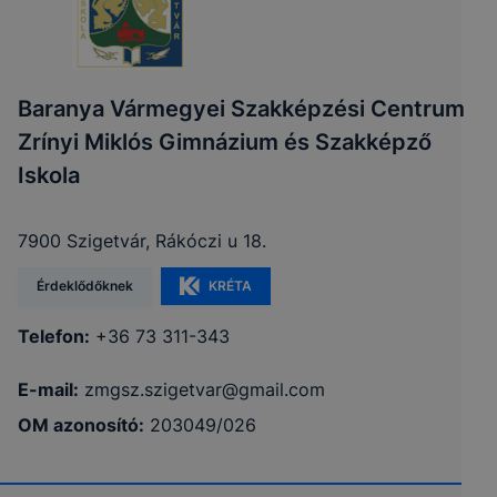
Baranya Vármegyei Szakképzési Centrum
Zrínyi Miklós Gimnázium és Szakképző
Iskola
7900 Szigetvár, Rákóczi u 18.
Érdeklődőknek
KRÉTA
Telefon:
+36 73 311-343
E-mail:
zmgsz.szigetvar@gmail.com
OM azonosító:
203049/026