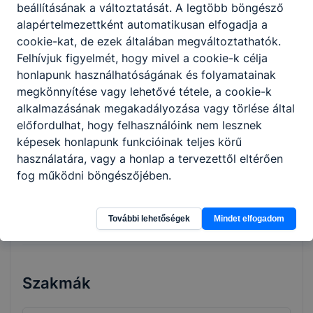
beállításának a változtatását. A legtöbb böngésző
vizsgára felkészítő képzéseire azok
alapértelmezettként automatikusan elfogadja a
jelentkezhetnek, akik legalább a középiskola
cookie-kat, de ezek általában megváltoztathatók.
tizedik évfolyamát elvégezték. A képzési idő
Felhívjuk figyelmét, hogy mivel a cookie-k célja
főszabály szerint 2 év, de a fent leírtak
honlapunk használhatóságának és folyamatainak
tükrében rövidebb is lehet. A képzés ágazati
megkönnyítése vagy lehetővé tétele, a cookie-k
alapoktatásból és szakirányú oktatásból áll.
alkalmazásának megakadályozása vagy törlése által
Utóbbi a képzésben részt vevőt foglalkoztató
előfordulhat, hogy felhasználóink nem lesznek
vállalatnál is történhet, munkaszerződése
képesek honlapunk funkcióinak teljes körű
megfelelő módosításával. A szakmai vizsga
használatára, vagy a honlap a tervezettől eltérően
sikeres teljesítésével államilag elismert
fog működni böngészőjében.
szakképzettséget igazoló szakmai
bizonyítvány szerezhető.
További lehetőségek
Mindet elfogadom
Szakmák