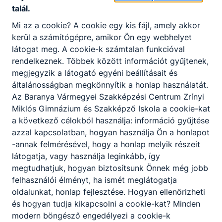
talál.
A technikum kizárólag szakmai vizsgára
Mi az a cookie? A cookie egy kis fájl, amely akkor
felkészítő képzéseire érettségi végzettséggel
kerül a számítógépre, amikor Ön egy webhelyet
lehet jelentkezni. A képzési idő főszabály
látogat meg. A cookie-k számtalan funkcióval
szerint 2 év, de a fent leírtak szerint rövidebb
rendelkeznek. Többek között információt gyűjtenek,
is lehet. A képzés ágazati alapoktatásból és
megjegyzik a látogató egyéni beállításait és
szakirányú oktatásból áll. Utóbbi a képzésben
általánosságban megkönnyítik a honlap használatát.
részt vevőt foglalkoztató vállalatnál is
Az Baranya Vármegyei Szakképzési Centrum Zrínyi
történhet, munkaszerződése megfelelő
Miklós Gimnázium és Szakképző Iskola a cookie-kat
módosításával. A szakmai vizsga sikeres
a következő célokból használja: információ gyűjtése
teljesítésével államilag elismert
azzal kapcsolatban, hogyan használja Ön a honlapot
szakképzettséget igazoló oklevelet szerezhet
-annak felmérésével, hogy a honlap melyik részeit
a tanuló, illetve a képzésben részt vevő.
látogatja, vagy használja leginkább, így
megtudhatjuk, hogyan biztosítsunk Önnek még jobb
felhasználói élményt, ha ismét meglátogatja
oldalunkat, honlap fejlesztése. Hogyan ellenőrizheti
Szakképző iskola:
és hogyan tudja kikapcsolni a cookie-kat? Minden
modern böngésző engedélyezi a cookie-k
A szakképző iskola kizárólag szakmai