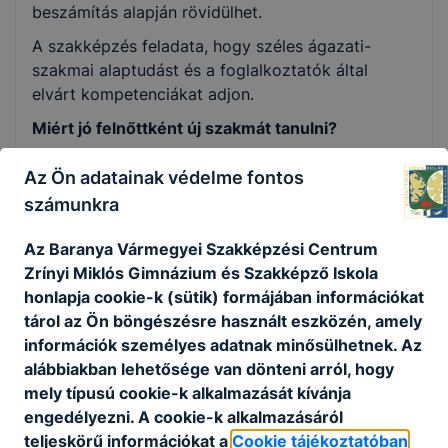
beszámítás alapján rövidülhet.
A szakképzés feladata, hogy széles ágazati-
szakmai alaptudást és a foglalkoztatók által
elvárt kompetenciákat adjon.
Miért jó felnőttként új szakmát tanulni?
Az élethosszig tartó tanulás jegyében lehetőség
Az Ön adatainak védelme fontos
van arra, hogy munka és család mellett is
számunkra
átképezzék vagy továbbképezzék magukat az
emberek. A szakképző intézménynek lehetősége
Az Baranya Vármegyei Szakképzési Centrum
van arra, hogy a képzésre jelentkezők előzetes
Zrínyi Miklós Gimnázium és Szakképző Iskola
tudását felmérje, korábban szerzett
honlapja cookie-k (sütik) formájában információkat
munkatapasztalatait figyelembe vegye. Ez által
tárol az Ön böngészésre használt eszközén, amely
lényegesen hatékonyabb, differenciáltabb lehet a
információk személyes adatnak minősülhetnek. Az
képzés, és a képzési idő is jelentősen lerövidülhet.
alábbiakban lehetősége van dönteni arról, hogy
mely típusú cookie-k alkalmazását kívánja
engedélyezni. A cookie-k alkalmazásáról
Technikum:
teljeskörű információkat a
Cookie tájékoztatóban