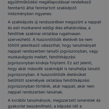
együttműködési megállapodással rendelkező
fenntartó által fenntartott szakképző
intézményben ingyenes.
A szakképzés új rendszerében megszűnt a nappali
és esti munkarend eddigi éles elhatárolása, a
felnőttek szakmai oktatása rugalmasan
szervezhető. A huszonötödik életévét be nem
töltött jelentkező választhat, hogy tanulmányait
nappali rendszerben tanulói jogviszonyban, vagy
munkavégzés mellett, felnőttképzési
jogviszonyban kívánja folytatni. Ez azt jelenti,
hogy akár második szakmáját is tanulhatja tanulói
jogviszonyban. A huszonötödik életévüket
betöltött személyek oktatása felnőttképzési
jogviszonyban történik, akár nappali, akár nem
nappali rendszerben tanulnak.
A korábbi tanulmányok, megszerzett ismeretek és
gyakorlat beszámítható, a képzési idő a