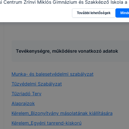
i Centrum Zrínyi Miklós Gimnázium és Szakképző Iskola a 
 célokból használja: információ gyűjtése azzal kapcsolat
További lehetőségek
Mind
n a honlapot -annak felmérésével, hogy a honlap melyik rés
vagy használja leginkább, így megtudhatjuk, hogyan biztos
lhasználói élményt, ha ismét meglátogatja oldalunkat, hon
. Hogyan ellenőrizheti és hogyan tudja kikapcsolni a cookie
rn böngésző engedélyezi a cookie-k beállításának a válto
ngésző alapértelmezettként automatikusan elfogadja a coo
Tevékenységre, működésre vonatkozó adatok
ban megváltoztathatók. Felhívjuk figyelmét, hogy mivel a c
apunk használhatóságának és folyamatainak megkönnyítése
tele, a cookie-k alkalmazásának megakadályozása vagy törl
Munka- és balesetvédelmi szabályzat
t, hogy felhasználóink nem lesznek képesek honlapunk fun
Tűzvédelmi Szabályzat
 használatára, vagy a honlap a tervezettől eltérően fog műk
ben.
Tűzriadó Terv
Alaprajzok
Kérelem_Bizonyítvány másolatának kiállítására
Kérelem_Egyéni tanrend-kiskorú