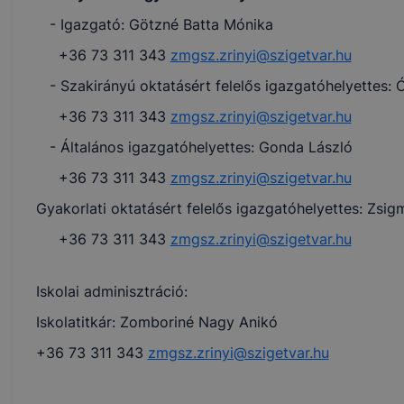
- Igazgató: Götzné Batta Mónika
+36 73 311 343
zmgsz.zrinyi@szigetvar.hu
- Szakirányú oktatásért felelős igazgatóhelyettes: 
+36 73 311 343
zmgsz.zrinyi@szigetvar.hu
- Általános igazgatóhelyettes: Gonda László
+36 73 311 343
zmgsz.zrinyi@szigetvar.hu
Gyakorlati oktatásért felelős igazgatóhelyettes: Zs
+36 73 311 343
zmgsz.zrinyi@szigetvar.hu
Iskolai adminisztráció:
Iskolatitkár: Zomboriné Nagy Anikó
+36 73 311 343
zmgsz.zrinyi@szigetvar.hu