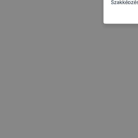
Szakképzés
a következő
használja Ö
látogatja, 
még jobb fe
fejlesztése
Minden mode
legtöbb bö
ezek általá
célja honl
lehetővé té
előfordulha
teljes körű
böngészőjé