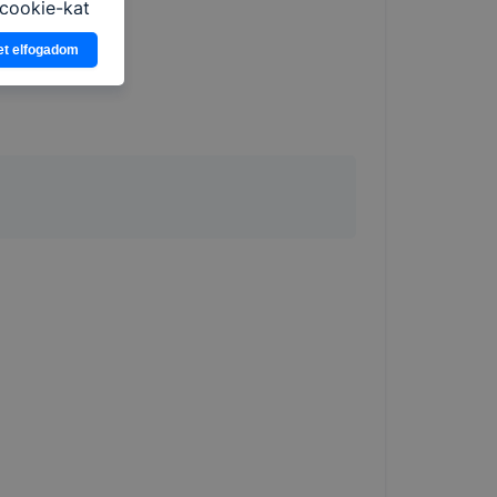
cookie-kat
ban, hogyan
et elfogadom
zeit
ítsunk Önnek
lap
-kat?
ztatását. A
kie-kat, de
ookie-k
 vagy
ése által
kcióinak
ödni