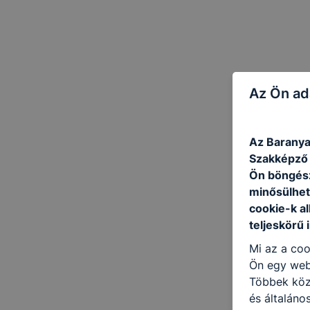
Az Ön ad
Az Baranya
Szakképző I
Ön böngész
minősülhet
cookie-k a
teljeskörű 
Mi az a coo
Ön egy web
Többek közö
és általán