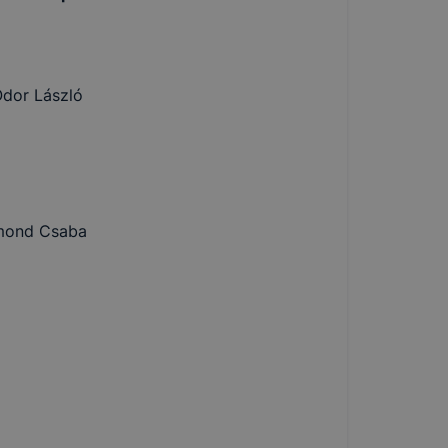
Ódor László
igmond Csaba