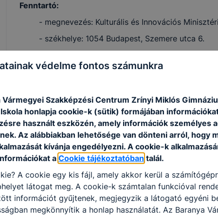
Fenntartó:
- megnevezés: Kulturális és Innovációs Miniszté
- székhelye: 1054 Budapest, Szemere utca 6.
atainak védelme fontos számunkra
Középirányító szerv:
- megnevezése: Nemzeti Szakképzési és Felnőtt
 Vármegyei Szakképzési Centrum Zrínyi Miklós Gimnázi
- székhelye: 1089 Budapest, Kálvária tér 7.
skola honlapja cookie-k (sütik) formájában információkat
- postai címe: 1437 Budapest Pf. 760
ésre használt eszközén, amely információk személyes 
nek. Az alábbiakban lehetősége van dönteni arról, hogy m
- telefonszáma: 0614775600, 0613039300
lkalmazását kívánja engedélyezni. A cookie-k alkalmazásá
- elektronikus levélcíme:
szakkepzes@nive.hu
információkat a
Cookie tájékoztatóban
talál.
- honlapja:
https://www.nive.hu/
kie? A cookie egy kis fájl, amely akkor kerül a számítógép
helyet látogat meg. A cookie-k számtalan funkcióval rend
- ügyfélszolgálat elérhetősége: 0614775942,
ugy
tt információt gyűjtenek, megjegyzik a látogató egyéni beá
osságban megkönnyítik a honlap használatát. Az Baranya V