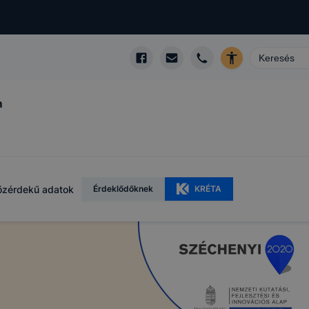
m
özérdekű adatok
Érdeklődőknek
KRÉTA