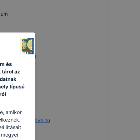
rium
képzési Hivatal
um és
 tárol az
adatnak
ely típusú
ról
re, amikor
elkeznek.
felszolgalat@nive.hu
llításait
ármegyei