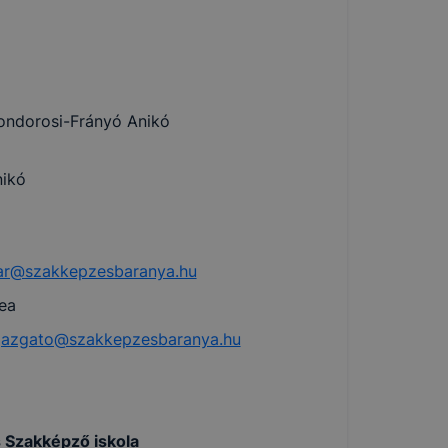
ondorosi-Frányó Anikó
nikó
lar@szakkepzesbaranya.hu
ea
gazgato@szakkepzesbaranya.hu
 Szakképző iskola