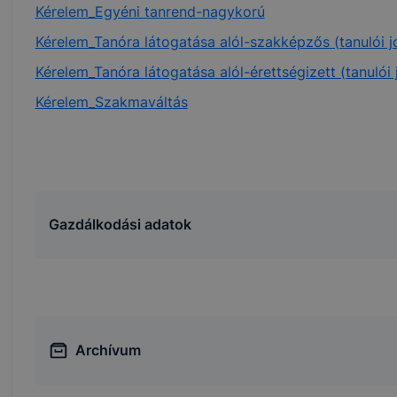
Kérelem_Egyéni tanrend-nagykorú
Kérelem_Tanóra látogatása alól-szakképzős (tanulói 
Kérelem_Tanóra látogatása alól-érettségizett (tanulói
Kérelem_Szakmaváltás
Gazdálkodási adatok
Archívum