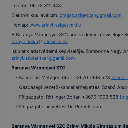
Telefon: 06 73 311 343
Elektronikus levélcím:
zmgsz.szigetvar@gmail.com
Honlap:
www.zrinyi-szigetvar.hu
A Baranya Vármegyei SZC adatvédelmi képviselője: K
farnyo.aniko@pecsiszc.hu
Iskolánk adatvédelmi képviselője: Zomboriné Nagy A
zrinyi.iskolatitkar@gamil.com
Baranya Vármegyei SZC
- Kancellár: Metzger Tibor +3670 1993 528
kancel
- Gazdasági vezető-kancellárhelyettes: Szabó Andr
- Főigazgató: Rittlinger Zoltán +3670 1993 528
foi
- Főigazgató-helyettes: Dr. Péter István
Baranya Vármegyei SZC Zrínyi Miklós Gimnázium és