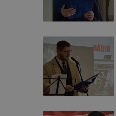
böngészőjé