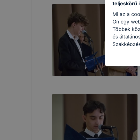
teljeskörű 
Mi az a coo
Ön egy web
Többek közö
és általán
Szakképzés
a következő
használja Ö
látogatja, 
még jobb fe
fejlesztése
Minden mode
legtöbb bö
ezek általá
célja honl
lehetővé té
előfordulha
teljes körű