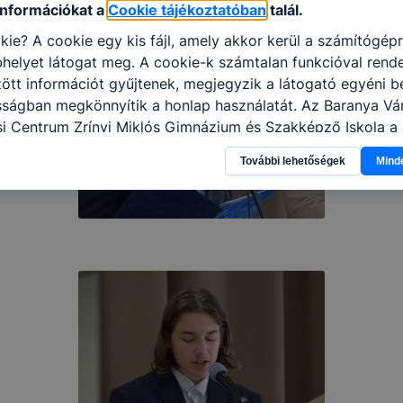
információkat a
Cookie tájékoztatóban
talál.
kie? A cookie egy kis fájl, amely akkor kerül a számítógép
helyet látogat meg. A cookie-k számtalan funkcióval rend
tt információt gyűjtenek, megjegyzik a látogató egyéni beá
osságban megkönnyítik a honlap használatát. Az Baranya V
i Centrum Zrínyi Miklós Gimnázium és Szakképző Iskola a 
 célokból használja: információ gyűjtése azzal kapcsolat
További lehetőségek
Mind
n a honlapot -annak felmérésével, hogy a honlap melyik rés
vagy használja leginkább, így megtudhatjuk, hogyan biztos
lhasználói élményt, ha ismét meglátogatja oldalunkat, hon
. Hogyan ellenőrizheti és hogyan tudja kikapcsolni a cookie
rn böngésző engedélyezi a cookie-k beállításának a válto
ngésző alapértelmezettként automatikusan elfogadja a coo
ban megváltoztathatók. Felhívjuk figyelmét, hogy mivel a c
apunk használhatóságának és folyamatainak megkönnyítése
tele, a cookie-k alkalmazásának megakadályozása vagy törl
t, hogy felhasználóink nem lesznek képesek honlapunk fun
 használatára, vagy a honlap a tervezettől eltérően fog műk