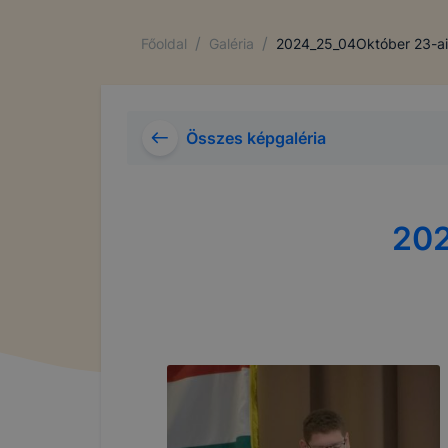
/
/
Főoldal
Galéria
2024_25_04Október 23-ai
Összes képgaléria
202