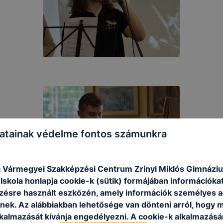
atainak védelme fontos számunkra
 Vármegyei Szakképzési Centrum Zrínyi Miklós Gimnázi
skola honlapja cookie-k (sütik) formájában információkat
ésre használt eszközén, amely információk személyes 
nek. Az alábbiakban lehetősége van dönteni arról, hogy m
lkalmazását kívánja engedélyezni. A cookie-k alkalmazásá