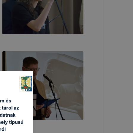
um és
 tárol az
adatnak
ely típusú
ról