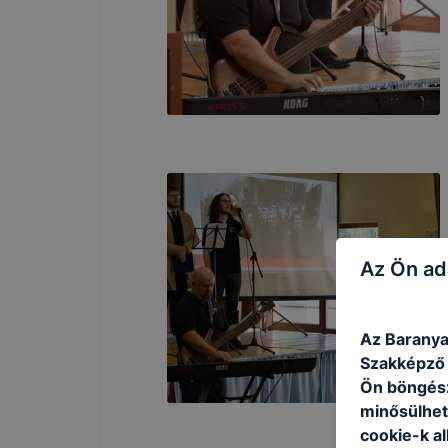
Az Ön ad
Az Baranya
Szakképző I
Ön böngész
minősülhet
cookie-k a