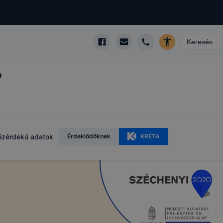
m
özérdekű adatok
Érdeklődőknek
KRÉTA