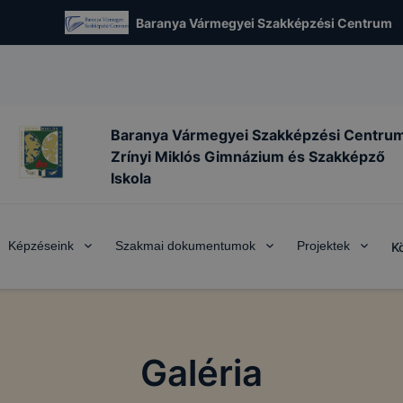
Baranya Vármegyei Szakképzési Centrum
Baranya Vármegyei Szakképzési Centru
Zrínyi Miklós Gimnázium és Szakképző
Iskola
Képzéseink
Szakmai dokumentumok
Projektek
K
Galéria