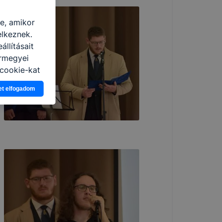
re, amikor
elkeznek.
llításait
ármegyei
cookie-kat
ban, hogyan
et elfogadom
zeit
ítsunk Önnek
lap
-kat?
ztatását. A
kie-kat, de
ookie-k
 vagy
ése által
kcióinak
ödni