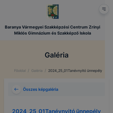
Baranya Vármegyei Szakképzési Centrum Zrínyi
Miklós Gimnázium és Szakképző Iskola
Galéria
/
/
Főoldal
Galéria
2024_25_01Tanévnyitó ünnepély
Összes képgaléria
2024_25_01Tanévnyitó ünnepély